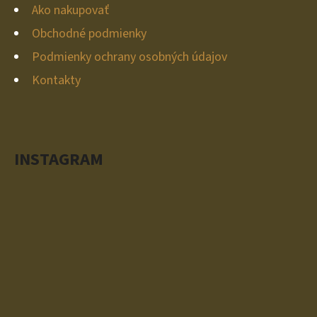
I
R
OŽIVENIE
Ako nakupovať
E
V
€31,50
Obchodné podmienky
K
Podmienky ochrany osobných údajov
Y
V
Kontakty
Ý
P
I
S
INSTAGRAM
U