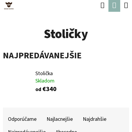
K
Hľadať
Nák
Prejsť
O
Späť
Späť
na
koší
Š
obsah
Stoličky
Í
Č
K
O
NAJPREDÁVANEJŠIE
P
O
T
Stolička
Skladom
R
€340
od
E
B
R
U
A
Odporúčame
Najlacnejšie
Najdrahšie
J
D