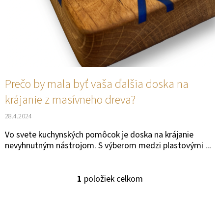
E
K
T
O
E
V
N
Á
J
Prečo by mala byť vaša ďalšia doska na
S
krájanie z masívneho dreva?
Ť
28.4.2024
?
Vo svete kuchynských pomôcok je doska na krájanie
nevyhnutným nástrojom. S výberom medzi plastovými ...
1
položiek celkom
O
HĽADAŤ
V
L