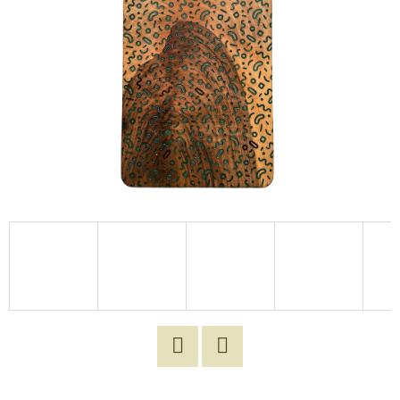
E
T
E
N
Á
J
S
Ť
?
HĽADAŤ
Twitter
Facebook