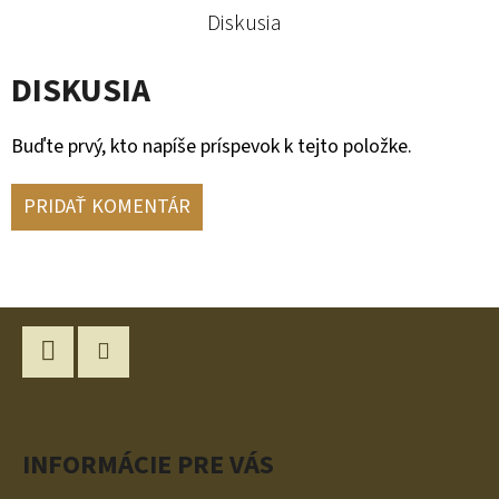
Diskusia
DISKUSIA
Buďte prvý, kto napíše príspevok k tejto položke.
PRIDAŤ KOMENTÁR
Z
Á
P
Facebook
Instagram
Ä
INFORMÁCIE PRE VÁS
T