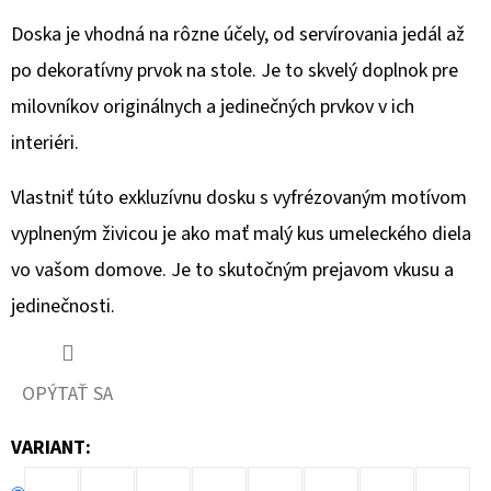
€149
Doska je vhodná na rôzne účely, od servírovania jedál až
po dekoratívny prvok na stole. Je to skvelý doplnok pre
milovníkov originálnych a jedinečných prvkov v ich
interiéri.
Vlastniť túto exkluzívnu dosku s vyfrézovaným motívom
vyplneným živicou je ako mať malý kus umeleckého diela
vo vašom domove. Je to skutočným prejavom vkusu a
jedinečnosti.
OPÝTAŤ SA
VARIANT: