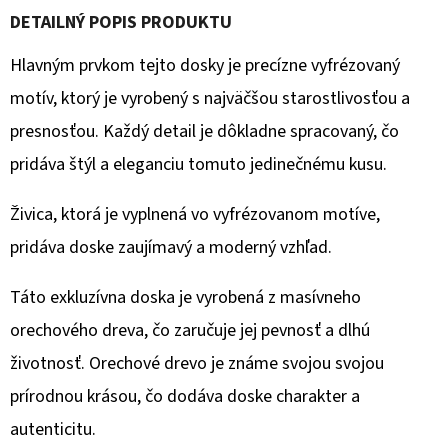
DETAILNÝ POPIS PRODUKTU
O
Hlavným prvkom tejto dosky je precízne vyfrézovaný
D
P
motív, ktorý je vyrobený s najväčšou starostlivosťou a
O
presnosťou. Každý detail je dôkladne spracovaný, čo
R
pridáva štýl a eleganciu tomuto jedinečnému kusu.
Ú
Č
Živica, ktorá je vyplnená vo vyfrézovanom motíve,
A
pridáva doske zaujímavý a moderný vzhľad.
M
E
Táto exkluzívna doska je vyrobená z masívneho
orechového dreva, čo zaručuje jej pevnosť a dlhú
RUBIO
životnosť. Orechové drevo je známe svojou svojou
MONOCOAT
OIL
prírodnou krásou, čo dodáva doske charakter a
PLUS
2C
autenticitu.